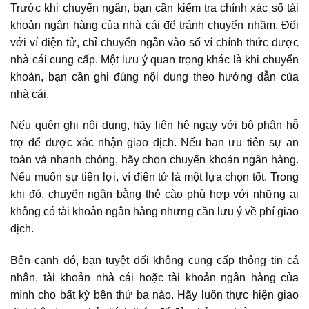
Trước khi chuyển ngân, bạn cần kiểm tra chính xác số tài
khoản ngân hàng của nhà cái để tránh chuyển nhầm. Đối
với ví điện tử, chỉ chuyển ngân vào số ví chính thức được
nhà cái cung cấp. Một lưu ý quan trọng khác là khi chuyển
khoản, bạn cần ghi đúng nội dung theo hướng dẫn của
nhà cái.
Nếu quên ghi nội dung, hãy liên hệ ngay với bộ phận hỗ
trợ để được xác nhận giao dịch. Nếu bạn ưu tiên sự an
toàn và nhanh chóng, hãy chọn chuyển khoản ngân hàng.
Nếu muốn sự tiện lợi, ví điện tử là một lựa chọn tốt. Trong
khi đó, chuyển ngân bằng thẻ cào phù hợp với những ai
không có tài khoản ngân hàng nhưng cần lưu ý về phí giao
dịch.
Bên cạnh đó, bạn tuyệt đối không cung cấp thông tin cá
nhân, tài khoản nhà cái hoặc tài khoản ngân hàng của
mình cho bất kỳ bên thứ ba nào. Hãy luôn thực hiện giao