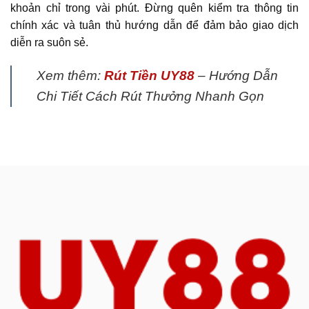
khoản chỉ trong vài phút. Đừng quên kiểm tra thông tin
chính xác và tuân thủ hướng dẫn để đảm bảo giao dịch
diễn ra suôn sẻ.
Xem thêm:
Rút Tiền UY88
– Hướng Dẫn
Chi Tiết Cách Rút Thưởng Nhanh Gọn