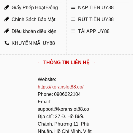
Giấy Phép Hoạt Động
NẠP TIỀN UY88
Chính Sách Bảo Mật
RÚT TIỀN UY88
Điều khoản điều kiện
TẢI APP UY88
KHUYẾN MÃI UY88
THÔNG TIN LIÊN HỆ
Website:
https://koranslot88.co/
Phone: 0906022104
Email:
support@koranslot88.co
Địa chỉ: 27 Đ. Hồ Biểu
Chánh, Phường 11, Phú
Nhuận, Hồ Chí Minh, Việt