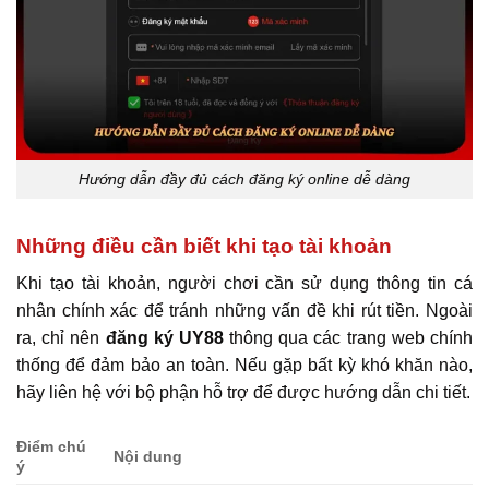
Hướng dẫn đầy đủ cách đăng ký online dễ dàng
Những điều cần biết khi tạo tài khoản
Khi tạo tài khoản, người chơi cần sử dụng thông tin cá
nhân chính xác để tránh những vấn đề khi rút tiền. Ngoài
ra, chỉ nên
đăng ký UY88
thông qua các trang web chính
thống để đảm bảo an toàn. Nếu gặp bất kỳ khó khăn nào,
hãy liên hệ với bộ phận hỗ trợ để được hướng dẫn chi tiết.
Điểm chú
Nội dung
ý