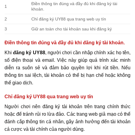
Điền thông tin đúng và đầy đủ khi đăng ký tài
1
khoản.
2
Chỉ đăng ký UY88 qua trang web uy tín
3
Giữ an toàn cho tài khoản sau khi đăng ký
Điền thông tin đúng và đầy đủ khi đăng ký tài khoản.
Khi
đăng ký UY88
, người chơi cần nhập chính xác họ tên,
số điện thoại và email. Việc này giúp quá trình xác minh
diễn ra suôn sẻ và đảm bảo quyền lợi khi rút tiền. Nếu
thông tin sai lệch, tài khoản có thể bị hạn chế hoặc không
thể giao dịch.
Chỉ đăng ký UY88 qua trang web uy tín
Người chơi nên đăng ký tài khoản trên trang chính thức
hoặc để tránh rủi ro lừa đảo. Các trang web giả mạo có thể
đánh cắp thông tin cá nhân, gây ảnh hưởng đến tài khoản
cá cược và tài chính của người dùng.