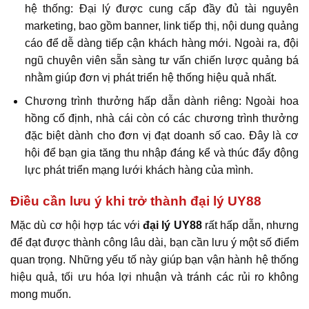
hệ thống: Đại lý được cung cấp đầy đủ tài nguyên
marketing, bao gồm banner, link tiếp thị, nội dung quảng
cáo để dễ dàng tiếp cận khách hàng mới. Ngoài ra, đội
ngũ chuyên viên sẵn sàng tư vấn chiến lược quảng bá
nhằm giúp đơn vị phát triển hệ thống hiệu quả nhất.
Chương trình thưởng hấp dẫn dành riêng: Ngoài hoa
hồng cố định, nhà cái còn có các chương trình thưởng
đặc biệt dành cho đơn vị đạt doanh số cao. Đây là cơ
hội để bạn gia tăng thu nhập đáng kể và thúc đẩy động
lực phát triển mạng lưới khách hàng của mình.
Điều cần lưu ý khi trở thành đại lý UY88
Mặc dù cơ hội hợp tác với
đại lý UY88
rất hấp dẫn, nhưng
để đạt được thành công lâu dài, bạn cần lưu ý một số điểm
quan trọng. Những yếu tố này giúp bạn vận hành hệ thống
hiệu quả, tối ưu hóa lợi nhuận và tránh các rủi ro không
mong muốn.