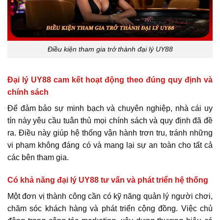
Điều kiện tham gia trở thành đại lý UY88
Đại lý UY88 cam kết hoạt động theo đúng quy định và
chính sách
Để đảm bảo sự minh bạch và chuyên nghiệp, nhà cái uy
tín này yêu cầu tuân thủ mọi chính sách và quy định đã đề
ra. Điều này giúp hệ thống vận hành trơn tru, tránh những
vi phạm không đáng có và mang lại sự an toàn cho tất cả
các bên tham gia.
Có khả năng đại lý UY88 tư vấn và phát triển hệ thống
Một đơn vị thành công cần có kỹ năng quản lý người chơi,
chăm sóc khách hàng và phát triển cộng đồng. Việc chủ