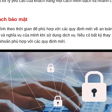
 xử lý yêu cầu của khách hàng một cách minh bạch và nhanh ch
ách bảo mật
ỉnh theo thời gian để phù hợp với các quy định mới về an toà
 và nghĩa vụ của mình khi sử dụng dịch vụ. Nếu có bất kỳ thay
 khoản phù hợp với các quy định mới.