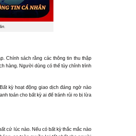
ân.
p. Chính sách rằng các thông tin thu thập
h hàng. Người dùng có thể tùy chỉnh trình
 Bất kỳ hoạt động giao dịch đáng ngờ nào
h toán cho bất kỳ ai để tránh rủi ro bị lừa
ất cứ lúc nào. Nếu có bất kỳ thắc mắc nào