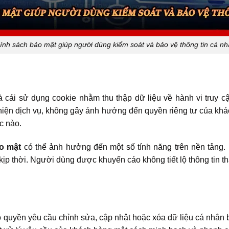
ính sách bảo mật giúp người dùng kiểm soát và bảo vệ thông tin cá nh
cái sử dụng cookie nhằm thu thập dữ liệu về hành vi truy cậ
thiện dịch vụ, không gây ảnh hưởng đến quyền riêng tư của khác
úc nào.
ảo mật
có thể ảnh hưởng đến một số tính năng trên nền tảng.
ịp thời. Người dùng được khuyến cáo không tiết lộ thông tin than
 quyền yêu cầu chỉnh sửa, cập nhật hoặc xóa dữ liệu cá nhân b