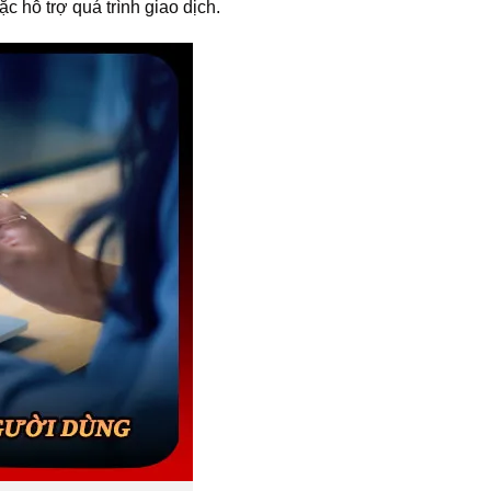
c hỗ trợ quá trình giao dịch.