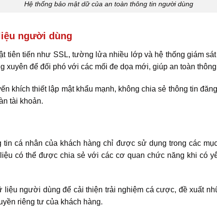
Hệ thống bảo mật dữ của an toàn thông tin người dùng
liệu người dùng
 tiên tiến như SSL, tường lửa nhiều lớp và hệ thống giám sát
 xuyên để đối phó với các mối đe dọa mới, giúp an toàn thông 
n khích thiết lập mật khẩu mạnh, không chia sẻ thông tin đă
àn tài khoản.
g tin cá nhân của khách hàng chỉ được sử dụng trong các mục 
 liệu có thể được chia sẻ với các cơ quan chức năng khi có
liệu người dùng để cải thiện trải nghiệm cá cược, đề xuất nh
yền riêng tư của khách hàng.