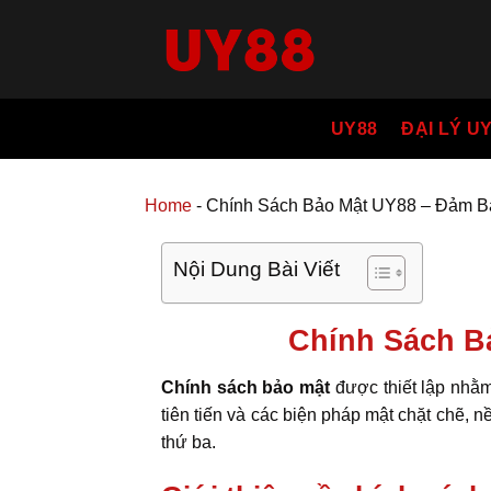
Bỏ
qua
nội
dung
UY88
ĐẠI LÝ U
Home
-
Chính Sách Bảo Mật UY88 – Đảm Bả
Nội Dung Bài Viết
Chính Sách B
Chính sách bảo mật
được thiết lập nhằm
tiên tiến và các biện pháp mật chặt chẽ, n
thứ ba.