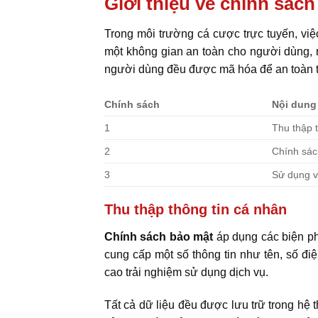
Giới thiệu về chính sác
Trong môi trường cá cược trực tuyến, việ
một không gian an toàn cho người dùng, ng
người dùng đều được mã hóa để an toàn t
Chính sách
Nội dung
1
Thu thập 
2
Chính sác
3
Sử dụng và
Thu thập thông tin cá nhân
Chính sách bảo mật
áp dụng các biện ph
cung cấp một số thông tin như tên, số đi
cao trải nghiệm sử dụng dịch vụ.
Tất cả dữ liệu đều được lưu trữ trong hệ 